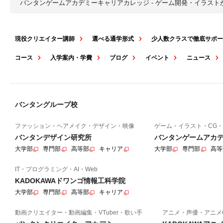
バンタンゲームアカデミーキャリアカレッジ - ゲーム開発・イラス
現役クリエイター講師
選べる通学形式
少人数クラスで徹底サポ
コース
入学案内・学費
ブログ
イベント
ニュース
バンタングループ校
ファッション・ヘアメイク・デザイン・映像
ゲーム・イラスト・CG・
バンタンデザイン研究所
バンタンゲームアカ
大学部
専門部
高等部
キャリア
大学部
専門部
高等
IT・プログラミング・AI・Web
KADOKAWAドワンゴ情報工科学院
大学部
専門部
高等部
キャリア
動画クリエイター・動画編集・VTuber・歌い手
アニメ・声優・アニメ