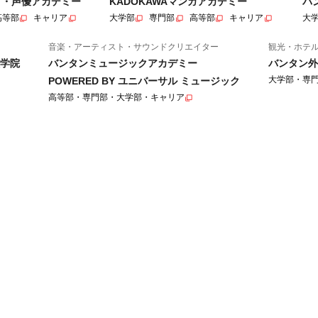
ニメ・声優アカデミー
KADOKAWAマンガアカデミー
バ
高等部
キャリア
大学部
専門部
高等部
キャリア
大
音楽・アーティスト・サウンドクリエイター
観光・ホテ
学院
バンタンミュージックアカデミー
バンタン外
大学部・専
POWERED BY ユニバーサル ミュージック
高等部・専門部・大学部・キャリア