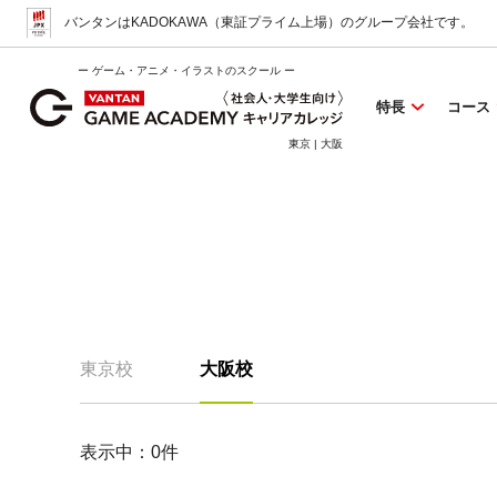
バンタンはKADOKAWA（東証プライム上場）
のグループ会社です。
ー ゲーム・アニメ・イラストのスクール ー
特長
コース
東京 | 大阪
東京校
大阪校
表示中：
0
件