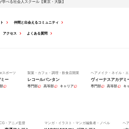
トが学べる社会人スクール【東京・大阪】
ート
仲間と出会えるコミュニティ
アクセス
よくある質問
eスポーツ
製菓・カフェ・調理・飲食店開業
ヘアメイク・ネイル・エ
デミー
レコールバンタン
ヴィーナスアカデミ
部
専門部
高等部
キャリア
専門部
高等部
キ
CG・アニメ監督
マンガ・イラスト・マンガ編集者・ノベル
ヘ