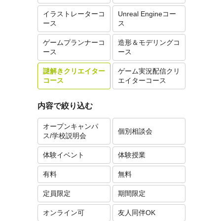
イラストレーターコ
Unreal Engineコー
ース
ス
ゲームプランナーコ
造形＆モデリングコ
ース
ース
謎解きクリエイター
ゲーム実況配信クリ
コース
エイターコース
内容で絞り込む
オープンキャンパ
個別相談会
ス/学校説明会
体験イベント
体験授業
有料
無料
定員限定
期間限定
オンライン可
友人同伴OK