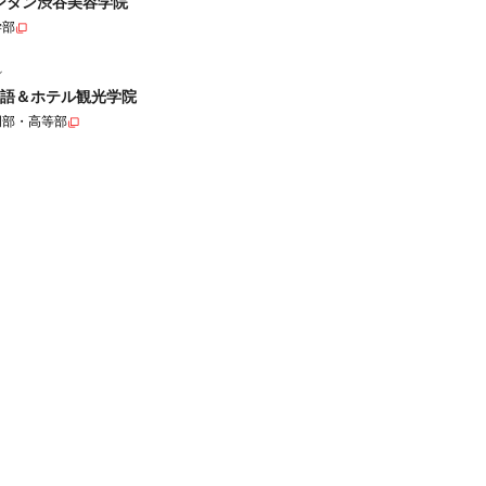
ンタン渋谷美容学院
学部
ル
語＆ホテル観光学院
門部・高等部