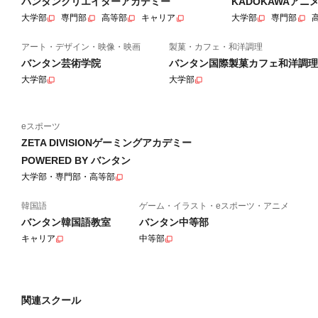
バンタンクリエイターアカデミー
KADOKAWAア
大学部
専門部
高等部
キャリア
大学部
専門部
アート・デザイン・映像・映画
製菓・カフェ・和洋調理
バンタン芸術学院
バンタン国際製菓カフェ和洋調理
大学部
大学部
eスポーツ
ZETA DIVISIONゲーミングアカデミー
POWERED BY バンタン
大学部・専門部・高等部
韓国語
ゲーム・イラスト・eスポーツ・アニメ
バンタン韓国語教室
バンタン中等部
キャリア
中等部
関連スクール