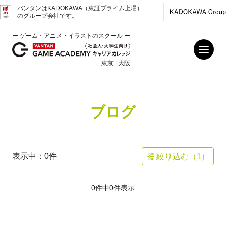
バンタンはKADOKAWA（東証プライム上場）
のグループ会社です。
ー ゲーム・アニメ・イラストのスクール ー
東京 | 大阪
ブログ
表示中：
0
件
絞り込む（
1
）
0件中
0
件表示