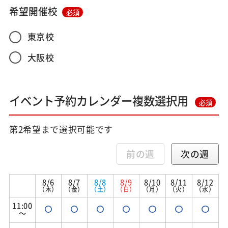
希望開催校
必須
東京校
大阪校
イベント予約カレンダー複数選択用
必須
第2希望まで選択可能です
前の週
次の週
8/6
8/7
8/8
8/9
8/10
8/11
8/12
（木）
（金）
（土）
（日）
（月）
（火）
（水）
11:00
～