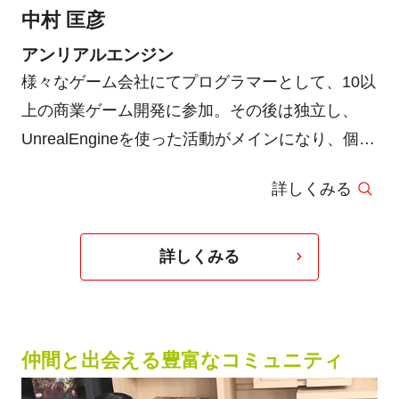
中村 匡彦
アンリアルエンジン
様々なゲーム会社にてプログラマーとして、10以
上の商業ゲーム開発に参加。その後は独立し、
UnrealEngineを使った活動がメインになり、個人
でゲーム開発を行いながら、技術コンサルタン
詳しくみる
ト、書籍執筆、専門学校講師など幅広く活動。現
在はゲーム制作スタジオ『Indie -us Games』の
代表として更に活動の範囲を広げ、大 規模な
詳しくみる
Unreal Engineを使ったゲームや映像制作などに
も携わっている。
仲間と出会える豊富なコミュニティ