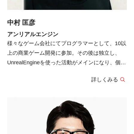
中村 匡彦
アンリアルエンジン
様々なゲーム会社にてプログラマーとして、10以
上の商業ゲーム開発に参加。その後は独立し、
UnrealEngineを使った活動がメインになり、個人
でゲーム開発を行いながら、技術コンサルタン
詳しくみる
ト、書籍執筆、専門学校講師など幅広く活動。現
在はゲーム制作スタジオ『Indie -us Games』の
代表として更に活動の範囲を広げ、大 規模な
Unreal Engineを使ったゲームや映像制作などに
も携わっている。