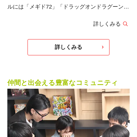
ルには「メギド72」「ドラッグオンドラグーン
3」「ファイナルファンタジー零式」「エルシャ
詳しくみる
ダイ」など。バンタン卒業生で（株）スクウェ
ア・エニックスに新卒入社。コンセプトアート・
アートディレクション・マネジメントに従事して
詳しくみる
いる。
仲間と出会える豊富なコミュニティ