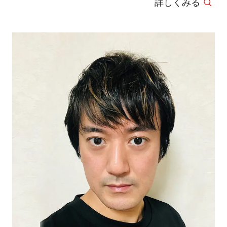
詳しくみる
3DRPGゲームをゲームプランナーとして開発。
現在はYadiwebという屋号で、フリークリエイタ
ーとして活動、主にWebアニメ、ゲームの企画、
開発に従事。フリークリエイターとしては、フジ
テレビ・ライブドア・タカラトミー・バンプレス
トといった企業との取引実績に加え、livedoor ネ
トアニランキング金賞、タカラトミー 第2、3回
キャラニメ工房優秀賞、ShockwaveAward2008優
秀賞&特別賞W受賞等の受賞歴あり。企画、デザ
イン、プログラミングまでをワンストップでこな
すことを最大の強みとしているゲームデザイナ
ー。