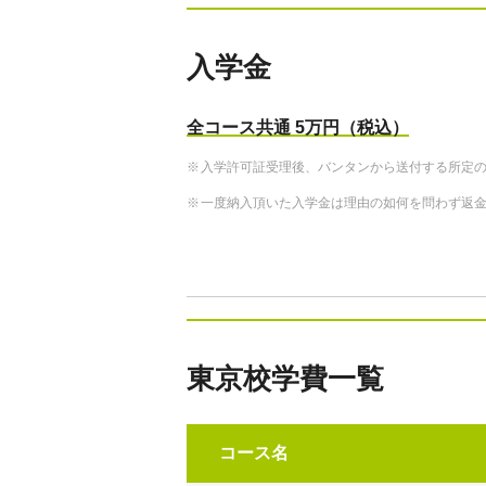
入学金
全コース共通 5万円（税込）
入学許可証受理後、バンタンから送付する所定
一度納入頂いた入学金は理由の如何を問わず返
東京校学費一覧
コース名