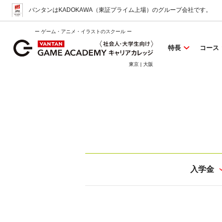
バンタンはKADOKAWA（東証プライム上場）
のグループ会社です。
ー ゲーム・アニメ・イラストのスクール ー
特長
コース
東京 | 大阪
入学金