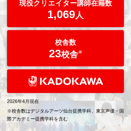
現役クリエイター講師在籍数
1,069
人
校舎数
23
校舎
※
2026年4月現在
※校舎数はデジタルアーツ仙台提携学科、東京声優・国
際アカデミー提携学科を含む